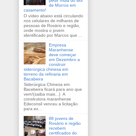
pedir índia do Boi
de Morros em
casamento!
O vídeo abaixo está circulando
nos celulares de milhares de
pessoas de Rosário e região,
onde mostra o jovem
identificado por Marcos que ...
Empresa
Maranhense
deve começar
em Dezembro a
construir
siderúrgica chinesa em
terreno da refinaria em
Bacabeira
Siderúrgica Chinesa em
Bacebeira ficará para ano que
vem!(saiba mais...) A
construtora maranhense
Edeconsil venceu a licitação
para ex...
88 jovens de
Rosário e região
recebem
certificados do