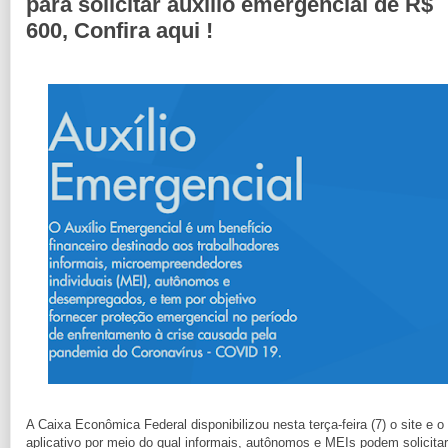
para solicitar auxílio emergencial de R$
600, Confira aqui !
A Caixa Econômica Federal disponibilizou nesta terça-feira (7) o site e o
aplicativo por meio do qual informais, autônomos e MEIs podem solicitar