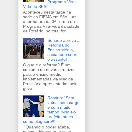
Programa Vira-
Vida do SESI
Aconteceu nesta tarde na
sede da FIEMA em São Luís,
a formatura da 3ª Turma do
Programa Vira-Vida da cidade
de Rosário, no total for...
Senado aprova a
Reforma do
Ensino Médio,
saiba tudo sobre
o assunto!
O que é a reforma? É um
conjunto de novas diretrizes
para o ensino médio
implementadas via Medida
Provisória apresentadas pelo
gove...
Rosário: “Sem
votos, sem cargo
e com muito
tempo livre: ex-
prefeito ataca
como blogueiro!!!
“Quando o poder acaba,
nasce o blogueiro: o caso