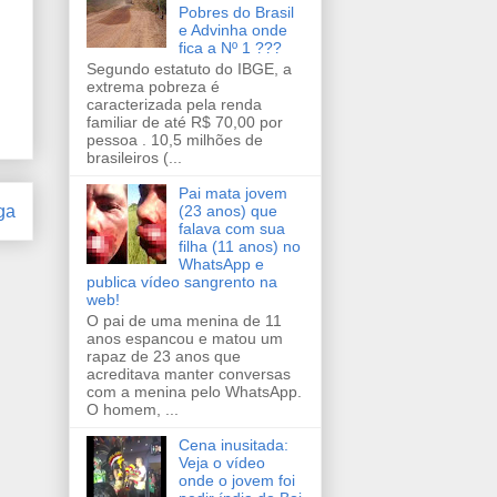
Pobres do Brasil
e Advinha onde
fica a Nº 1 ???
Segundo estatuto do IBGE, a
extrema pobreza é
caracterizada pela renda
familiar de até R$ 70,00 por
pessoa . 10,5 milhões de
brasileiros (...
Pai mata jovem
ga
(23 anos) que
falava com sua
filha (11 anos) no
WhatsApp e
publica vídeo sangrento na
web!
O pai de uma menina de 11
anos espancou e matou um
rapaz de 23 anos que
acreditava manter conversas
com a menina pelo WhatsApp.
O homem, ...
Cena inusitada:
Veja o vídeo
onde o jovem foi