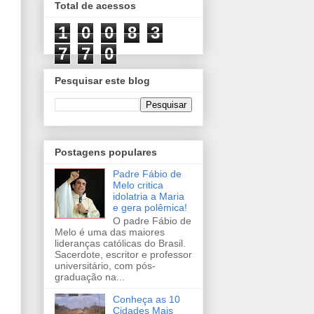
Total de acessos
1
0
0
8
3
7
7
0
Pesquisar este blog
Postagens populares
Padre Fábio de
Melo critica
idolatria a Maria
e gera polêmica!
O padre Fábio de
Melo é uma das maiores
lideranças católicas do Brasil.
Sacerdote, escritor e professor
universitário, com pós-
graduação na...
Conheça as 10
Cidades Mais