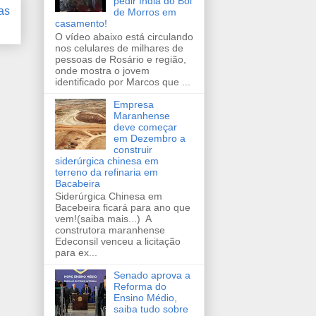
pedir índia do Boi
as
de Morros em
casamento!
O vídeo abaixo está circulando
nos celulares de milhares de
pessoas de Rosário e região,
onde mostra o jovem
identificado por Marcos que ...
Empresa
Maranhense
deve começar
em Dezembro a
construir
siderúrgica chinesa em
terreno da refinaria em
Bacabeira
Siderúrgica Chinesa em
Bacebeira ficará para ano que
vem!(saiba mais...) A
construtora maranhense
Edeconsil venceu a licitação
para ex...
Senado aprova a
Reforma do
Ensino Médio,
saiba tudo sobre