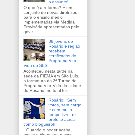
o assunto!
O que é a reforma? É um
conjunto de novas diretrizes
para o ensino médio
implementadas via Medida
Provisória apresentadas pelo
gove...
88 jovens de
Rosário e região
recebem
certificados do
Programa Vira-
Vida do SESI
Aconteceu nesta tarde na
sede da FIEMA em São Luís,
a formatura da 3ª Turma do
Programa Vira-Vida da cidade
de Rosário, no total for...
Rosário: “Sem
votos, sem cargo
e com muito
tempo livre: ex-
prefeito ataca
como blogueiro!!!
“Quando o poder acaba,
nasce o blogueiro: o caso