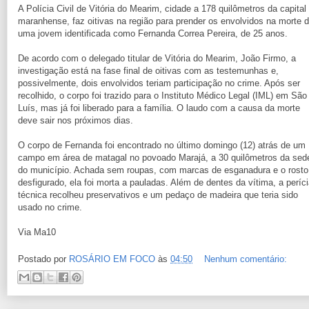
A Polícia Civil de Vitória do Mearim, cidade a 178 quilômetros da capital
maranhense, faz oitivas na região para prender os envolvidos na morte 
uma jovem identificada como Fernanda Correa Pereira, de 25 anos.
De acordo com o delegado titular de Vitória do Mearim, João Firmo, a
investigação está na fase final de oitivas com as testemunhas e,
possivelmente, dois envolvidos teriam participação no crime. Após ser
recolhido, o corpo foi trazido para o Instituto Médico Legal (IML) em São
Luís, mas já foi liberado para a família. O laudo com a causa da morte
deve sair nos próximos dias.
O corpo de Fernanda foi encontrado no último domingo (12) atrás de um
campo em área de matagal no povoado Marajá, a 30 quilômetros da sed
do município. Achada sem roupas, com marcas de esganadura e o rosto
desfigurado, ela foi morta a pauladas. Além de dentes da vítima, a períc
técnica recolheu preservativos e um pedaço de madeira que teria sido
usado no crime.
Via Ma10
Postado por
ROSÁRIO EM FOCO
às
04:50
Nenhum comentário: