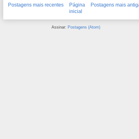
Postagens mais recentes
Página
Postagens mais antig
inicial
Assinar:
Postagens (Atom)