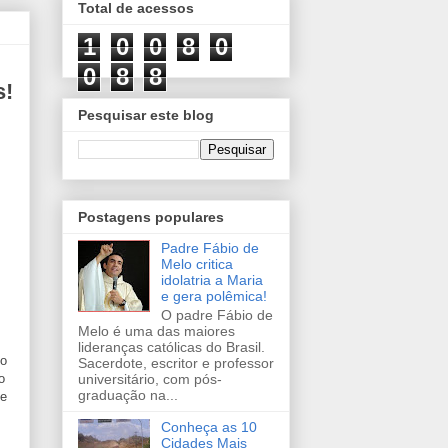
Total de acessos
1
0
0
8
0
0
8
8
s!
Pesquisar este blog
Postagens populares
Padre Fábio de
Melo critica
idolatria a Maria
e gera polêmica!
O padre Fábio de
Melo é uma das maiores
lideranças católicas do Brasil.
vo
Sacerdote, escritor e professor
o
universitário, com pós-
graduação na...
ue
Conheça as 10
Cidades Mais