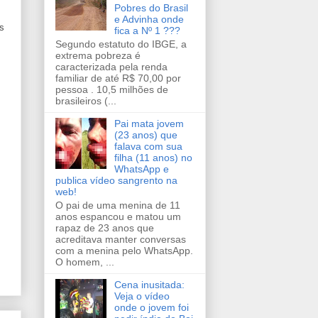
,
Pobres do Brasil
e Advinha onde
s
fica a Nº 1 ???
Segundo estatuto do IBGE, a
extrema pobreza é
caracterizada pela renda
familiar de até R$ 70,00 por
pessoa . 10,5 milhões de
brasileiros (...
Pai mata jovem
(23 anos) que
falava com sua
filha (11 anos) no
WhatsApp e
publica vídeo sangrento na
web!
O pai de uma menina de 11
anos espancou e matou um
rapaz de 23 anos que
acreditava manter conversas
com a menina pelo WhatsApp.
O homem, ...
Cena inusitada:
Veja o vídeo
onde o jovem foi