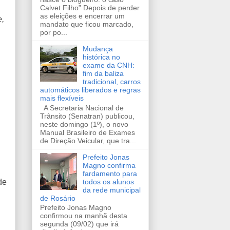
Calvet Filho” Depois de perder
as eleições e encerrar um
e,
mandato que ficou marcado,
por po...
Mudança
histórica no
exame da CNH:
fim da baliza
tradicional, carros
automáticos liberados e regras
mais flexíveis
A Secretaria Nacional de
Trânsito (Senatran) publicou,
neste domingo (1º), o novo
Manual Brasileiro de Exames
de Direção Veicular, que tra...
Prefeito Jonas
Magno confirma
fardamento para
todos os alunos
de
da rede municipal
de Rosário
Prefeito Jonas Magno
confirmou na manhã desta
segunda (09/02) que irá