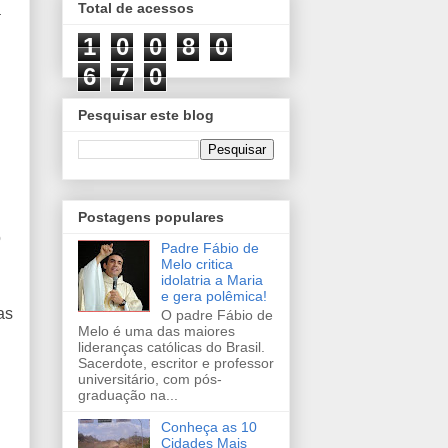
Total de acessos
a
1
0
0
8
0
6
7
0
Pesquisar este blog
Postagens populares
o
Padre Fábio de
Melo critica
idolatria a Maria
e gera polêmica!
as
O padre Fábio de
Melo é uma das maiores
lideranças católicas do Brasil.
Sacerdote, escritor e professor
universitário, com pós-
graduação na...
Conheça as 10
Cidades Mais