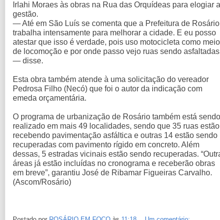
Irlahi Moraes às obras na Rua das Orquídeas para elogiar 
gestão.
— Até em São Luís se comenta que a Prefeitura de Rosário
trabalha intensamente para melhorar a cidade. E eu posso
atestar que isso é verdade, pois uso motocicleta como meio
de locomoção e por onde passo vejo ruas sendo asfaltadas
— disse.
Esta obra também atende à uma solicitação do vereador
Pedrosa Filho (Necó) que foi o autor da indicação com
emeda orçamentária.
O programa de urbanização de Rosário também está send
realizado em mais 49 localidades, sendo que 35 ruas estão
recebendo pavimentação asfáltica e outras 14 estão sendo
recuperadas com pavimento rígido em concreto. Além
dessas, 5 estradas vicinais estão sendo recuperadas. “Outr
áreas já estão incluídas no cronograma e receberão obras
em breve”, garantiu José de Ribamar Figueiras Carvalho.
(Ascom/Rosário)
Postado por
ROSÁRIO EM FOCO
às
11:18
Um comentário: