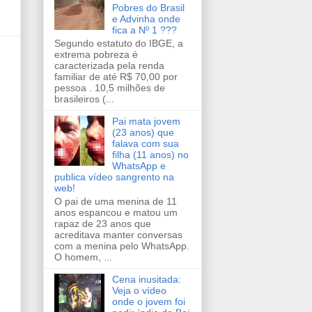
Pobres do Brasil
e Advinha onde
fica a Nº 1 ???
Segundo estatuto do IBGE, a
extrema pobreza é
caracterizada pela renda
familiar de até R$ 70,00 por
pessoa . 10,5 milhões de
brasileiros (...
Pai mata jovem
(23 anos) que
falava com sua
filha (11 anos) no
WhatsApp e
publica vídeo sangrento na
web!
O pai de uma menina de 11
anos espancou e matou um
rapaz de 23 anos que
acreditava manter conversas
com a menina pelo WhatsApp.
O homem, ...
Cena inusitada:
Veja o vídeo
onde o jovem foi