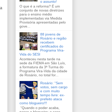
o assunto!
O que é a reforma? É um
ra
conjunto de novas diretrizes
para o ensino médio
implementadas via Medida
Provisória apresentadas pelo
gove...
88 jovens de
Rosário e região
recebem
certificados do
Programa Vira-
Vida do SESI
Aconteceu nesta tarde na
sede da FIEMA em São Luís,
a formatura da 3ª Turma do
Programa Vira-Vida da cidade
de Rosário, no total for...
Rosário: “Sem
votos, sem cargo
e com muito
tempo livre: ex-
prefeito ataca
como blogueiro!!!
“Quando o poder acaba,
nasce o blogueiro: o caso