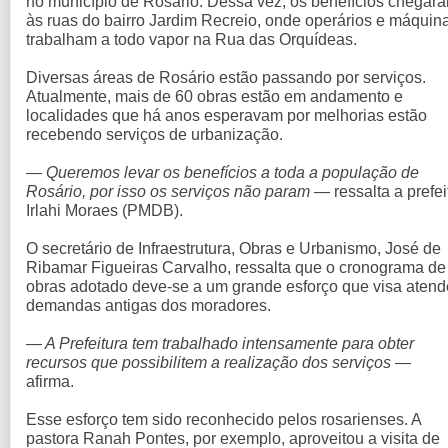
no município de Rosário. Dessa vez, os benefícios chegar
às ruas do bairro Jardim Recreio, onde operários e máquin
trabalham a todo vapor na Rua das Orquídeas.
Diversas áreas de Rosário estão passando por serviços.
Atualmente, mais de 60 obras estão em andamento e
localidades que há anos esperavam por melhorias estão
recebendo serviços de urbanização.
— Queremos levar os benefícios a toda a população de
Rosário, por isso os serviços não param —
ressalta a prefei
Irlahi Moraes (PMDB).
O secretário de Infraestrutura, Obras e Urbanismo, José de
Ribamar Figueiras Carvalho, ressalta que o cronograma de
obras adotado deve-se a um grande esforço que visa atend
demandas antigas dos moradores.
— A Prefeitura tem trabalhado intensamente para obter
recursos que possibilitem a realização dos serviços
—
afirma.
Esse esforço tem sido reconhecido pelos rosarienses. A
pastora Ranah Pontes, por exemplo, aproveitou a visita de