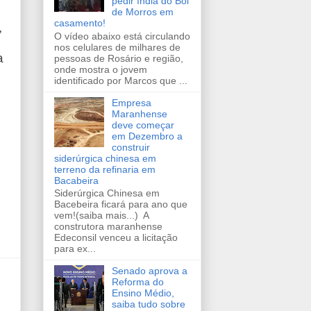
pedir índia do Boi
de Morros em
casamento!
,
O vídeo abaixo está circulando
nos celulares de milhares de
a
pessoas de Rosário e região,
onde mostra o jovem
identificado por Marcos que ...
Empresa
Maranhense
deve começar
em Dezembro a
construir
siderúrgica chinesa em
terreno da refinaria em
Bacabeira
Siderúrgica Chinesa em
Bacebeira ficará para ano que
vem!(saiba mais...) A
construtora maranhense
Edeconsil venceu a licitação
para ex...
Senado aprova a
Reforma do
Ensino Médio,
saiba tudo sobre