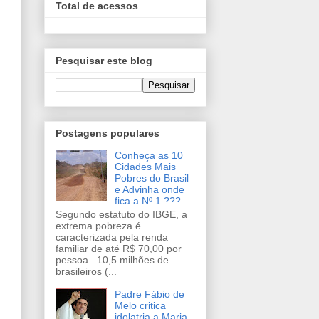
Total de acessos
Pesquisar este blog
Postagens populares
Conheça as 10
Cidades Mais
Pobres do Brasil
e Advinha onde
fica a Nº 1 ???
Segundo estatuto do IBGE, a
extrema pobreza é
caracterizada pela renda
familiar de até R$ 70,00 por
pessoa . 10,5 milhões de
brasileiros (...
Padre Fábio de
Melo critica
idolatria a Maria