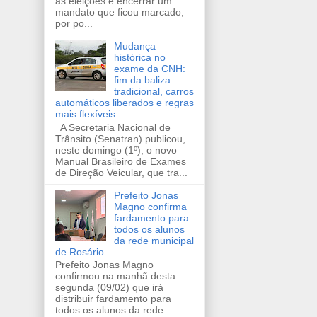
as eleições e encerrar um
mandato que ficou marcado,
por po...
Mudança
histórica no
exame da CNH:
fim da baliza
tradicional, carros
automáticos liberados e regras
mais flexíveis
A Secretaria Nacional de
Trânsito (Senatran) publicou,
neste domingo (1º), o novo
Manual Brasileiro de Exames
de Direção Veicular, que tra...
Prefeito Jonas
Magno confirma
fardamento para
todos os alunos
da rede municipal
de Rosário
Prefeito Jonas Magno
confirmou na manhã desta
segunda (09/02) que irá
distribuir fardamento para
todos os alunos da rede