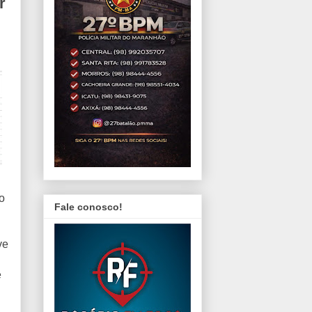
r
o
Fale conosco!
ve
e