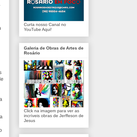
a
Curta nosso Canal no
a
YouTube Aqui!
Galeria de Obras de Artes de
Rosário
s
de
a
Click na imagem para ver as
incríveis obras de Jerffeson de
 a
Jesus
o