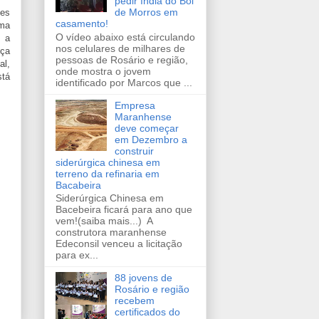
pedir índia do Boi
de Morros em
ões
casamento!
ma
O vídeo abaixo está circulando
r a
nos celulares de milhares de
nça
pessoas de Rosário e região,
al,
onde mostra o jovem
stá
identificado por Marcos que ...
Empresa
Maranhense
deve começar
em Dezembro a
construir
siderúrgica chinesa em
terreno da refinaria em
Bacabeira
Siderúrgica Chinesa em
Bacebeira ficará para ano que
vem!(saiba mais...) A
construtora maranhense
Edeconsil venceu a licitação
para ex...
88 jovens de
Rosário e região
recebem
certificados do