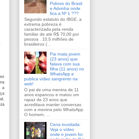
Pobres do Brasil
e Advinha onde
fica a Nº 1 ???
Segundo estatuto do IBGE, a
extrema pobreza é
caracterizada pela renda
familiar de até R$ 70,00 por
pessoa . 10,5 milhões de
brasileiros (...
Pai mata jovem
(23 anos) que
falava com sua
filha (11 anos) no
WhatsApp e
ões
publica vídeo sangrento na
ma
web!
r a
O pai de uma menina de 11
nça
anos espancou e matou um
al,
rapaz de 23 anos que
acreditava manter conversas
stá
com a menina pelo WhatsApp.
O homem, ...
Cena inusitada:
Veja o vídeo
onde o jovem foi