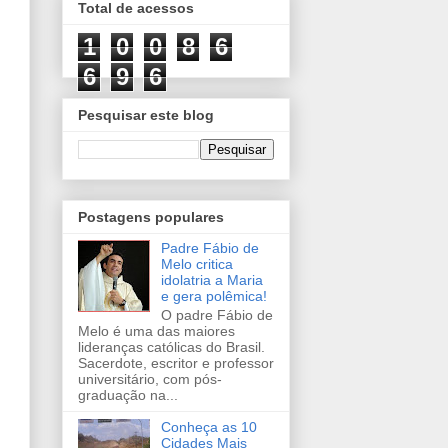
Total de acessos
1
0
0
8
6
6
9
6
Pesquisar este blog
Postagens populares
Padre Fábio de
Melo critica
idolatria a Maria
e gera polêmica!
O padre Fábio de
Melo é uma das maiores
lideranças católicas do Brasil.
Sacerdote, escritor e professor
universitário, com pós-
graduação na...
Conheça as 10
Cidades Mais