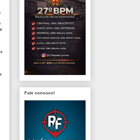
s
r
a
os
e
s
Fale conosco!