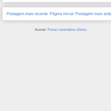
Postagem mais recente
Página inicial
Postagem mais anti
Assinar:
Postar comentários (Atom)