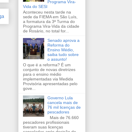
Programa Vira-
Vida do SESI
Aconteceu nesta tarde na
ga
sede da FIEMA em São Luís,
a formatura da 3ª Turma do
Programa Vira-Vida da cidade
de Rosário, no total for...
Senado aprova a
Reforma do
Ensino Médio,
saiba tudo sobre
o assunto!
O que é a reforma? É um
conjunto de novas diretrizes
para o ensino médio
implementadas via Medida
Provisória apresentadas pelo
gove...
Governo Lula
cancela mais de
76 mil licenças de
pescadores
Mais de 76.660
pescadores profissionais
tiveram suas licenças
canceladas após decisão do