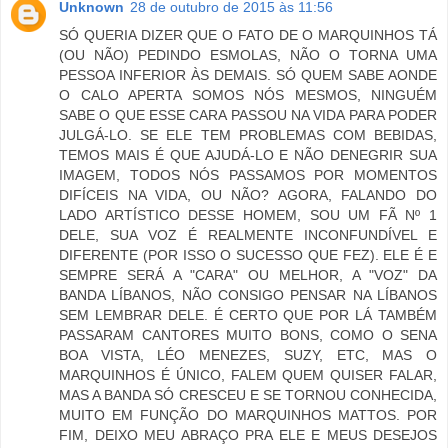
Unknown
28 de outubro de 2015 às 11:56
SÓ QUERIA DIZER QUE O FATO DE O MARQUINHOS TÁ
(OU NÃO) PEDINDO ESMOLAS, NÃO O TORNA UMA
PESSOA INFERIOR ÀS DEMAIS. SÓ QUEM SABE AONDE
O CALO APERTA SOMOS NÓS MESMOS, NINGUÉM
SABE O QUE ESSE CARA PASSOU NA VIDA PARA PODER
JULGÁ-LO. SE ELE TEM PROBLEMAS COM BEBIDAS,
TEMOS MAIS É QUE AJUDÁ-LO E NÃO DENEGRIR SUA
IMAGEM, TODOS NÓS PASSAMOS POR MOMENTOS
DIFÍCEIS NA VIDA, OU NÃO? AGORA, FALANDO DO
LADO ARTÍSTICO DESSE HOMEM, SOU UM FÃ Nº 1
DELE, SUA VOZ É REALMENTE INCONFUNDÍVEL E
DIFERENTE (POR ISSO O SUCESSO QUE FEZ). ELE É E
SEMPRE SERÁ A "CARA" OU MELHOR, A "VOZ" DA
BANDA LÍBANOS, NÃO CONSIGO PENSAR NA LÍBANOS
SEM LEMBRAR DELE. É CERTO QUE POR LÁ TAMBÉM
PASSARAM CANTORES MUITO BONS, COMO O SENA
BOA VISTA, LÉO MENEZES, SUZY, ETC, MAS O
MARQUINHOS É ÚNICO, FALEM QUEM QUISER FALAR,
MAS A BANDA SÓ CRESCEU E SE TORNOU CONHECIDA,
MUITO EM FUNÇÃO DO MARQUINHOS MATTOS. POR
FIM, DEIXO MEU ABRAÇO PRA ELE E MEUS DESEJOS