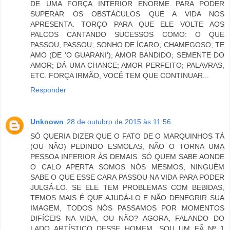
DE UMA FORÇA INTERIOR ENORME PARA PODER
SUPERAR OS OBSTÁCULOS QUE A VIDA NOS
APRESENTA. TORÇO PARA QUE ELE VOLTE AOS
PALCOS CANTANDO SUCESSOS COMO: O QUE
PASSOU, PASSOU; SONHO DE ÍCARO; CHAMEGOSO; TE
AMO (DE 'O GUARANI'); AMOR BANDIDO; SEMENTE DO
AMOR; DÁ UMA CHANCE; AMOR PERFEITO; PALAVRAS,
ETC. FORÇA IRMÃO, VOCÊ TEM QUE CONTINUAR...
Responder
Unknown
28 de outubro de 2015 às 11:56
SÓ QUERIA DIZER QUE O FATO DE O MARQUINHOS TÁ
(OU NÃO) PEDINDO ESMOLAS, NÃO O TORNA UMA
PESSOA INFERIOR ÀS DEMAIS. SÓ QUEM SABE AONDE
O CALO APERTA SOMOS NÓS MESMOS, NINGUÉM
SABE O QUE ESSE CARA PASSOU NA VIDA PARA PODER
JULGÁ-LO. SE ELE TEM PROBLEMAS COM BEBIDAS,
TEMOS MAIS É QUE AJUDÁ-LO E NÃO DENEGRIR SUA
IMAGEM, TODOS NÓS PASSAMOS POR MOMENTOS
DIFÍCEIS NA VIDA, OU NÃO? AGORA, FALANDO DO
LADO ARTÍSTICO DESSE HOMEM, SOU UM FÃ Nº 1