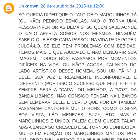
Unknown
28 de outubro de 2015 às 12:00
SÓ QUERIA DIZER QUE O FATO DE O MARQUINHOS TÁ
(OU NÃO) PEDINDO ESMOLAS, NÃO O TORNA UMA
PESSOA INFERIOR ÀS DEMAIS. SÓ QUEM SABE AONDE
O CALO APERTA SOMOS NÓS MESMOS, NINGUÉM
SABE O QUE ESSE CARA PASSOU NA VIDA PARA PODER
JULGÁ-LO. SE ELE TEM PROBLEMAS COM BEBIDAS,
TEMOS MAIS É QUE AJUDÁ-LO E NÃO DENEGRIR SUA
IMAGEM, TODOS NÓS PASSAMOS POR MOMENTOS
DIFÍCEIS NA VIDA, OU NÃO? AGORA, FALANDO DO
LADO ARTÍSTICO DESSE HOMEM, SOU UM FÃ Nº 1
DELE, SUA VOZ É REALMENTE INCONFUNDÍVEL E
DIFERENTE (POR ISSO O SUCESSO QUE FEZ). ELE É E
SEMPRE SERÁ A "CARA" OU MELHOR, A "VOZ" DA
BANDA LÍBANOS, NÃO CONSIGO PENSAR NA LÍBANOS
SEM LEMBRAR DELE. É CERTO QUE POR LÁ TAMBÉM
PASSARAM CANTORES MUITO BONS, COMO O SENA
BOA VISTA, LÉO MENEZES, SUZY, ETC, MAS O
MARQUINHOS É ÚNICO, FALEM QUEM QUISER FALAR,
MAS A BANDA SÓ CRESCEU E SE TORNOU CONHECIDA,
MUITO EM FUNÇÃO DO MARQUINHOS MATTOS. POR
FIM, DEIXO MEU ABRAÇO PRA ELE E MEUS DESEJOS