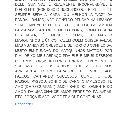
DELE, SUA VOZ É REALMENTE INCONFUNDÍVEL E
DIFERENTE (POR ISSO O SUCESSO QUE FEZ). ELE É E
SEMPRE SERÁ A "CARA" OU MELHOR, A "VOZ" DA
BANDA LÍBANOS, NÃO CONSIGO PENSAR NA LÍBANOS
SEM LEMBRAR DELE. É CERTO QUE POR LÁ TAMBÉM
PASSARAM CANTORES MUITO BONS, COMO O SENA
BOA VISTA, LÉO MENEZES, SUZY, ETC, MAS O
MARQUINHOS É ÚNICO, FALEM QUEM QUISER FALAR,
MAS A BANDA SÓ CRESCEU E SE TORNOU CONHECIDA,
MUITO EM FUNÇÃO DO MARQUINHOS MATTOS. POR
FIM, DEIXO MEU ABRAÇO PRA ELE E MEUS DESEJOS
DE UMA FORÇA INTERIOR ENORME PARA PODER
SUPERAR OS OBSTÁCULOS QUE A VIDA NOS
APRESENTA. TORÇO PARA QUE ELE VOLTE AOS
PALCOS CANTANDO SUCESSOS COMO: O QUE
PASSOU, PASSOU; SONHO DE ÍCARO; CHAMEGOSO; TE
AMO (DE 'O GUARANI'); AMOR BANDIDO; SEMENTE DO
AMOR; DÁ UMA CHANCE; AMOR PERFEITO; PALAVRAS,
ETC. FORÇA IRMÃO, VOCÊ TEM QUE CONTINUAR...
Responder