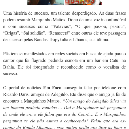
Uma história de sucesso, um talento desperdiçado. As duas frases
podem resumir Marquinho Mattos. Dono de uma voz inconfundível
e com sucessos como “Palavras”, “O que passou, passou”,
“Brigas”, “Sai solidão”, “Renascerá” entre outras ele teve passagem
de sucesso pelas Bandas Tropykalia e Líbanos, sua última.
Fãs tem se manifestados em redes sociais em busca de ajuda para o
cantor que foi flagrado pedindo esmola em um bar em Catu, na
Bahia. Ele foi fotografado e reconhecido como o vocalista de
sucesso.
Em Foco
O portal de noticias
conseguiu falar por telefone com
Ricardo Daris, amigos de Adegildo. Ele disse que o amigo já foi de
encontro a Marquinhos Mattos.
“Um amigo do Adegildo Silva viu
um homem pedindo esmolas … Daí o Marquinhos até perguntou
de onde ele era e ele falou que era do Ceará… E o Marquinhos
perguntou se ele não estava o conhecendo? Falou que era ex-
cantor da Banda Líbanos… esse amigo pediu pra tirar as fotos e