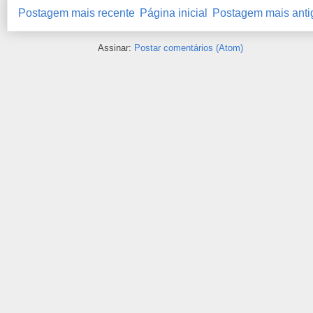
Postagem mais recente
Página inicial
Postagem mais anti
Assinar:
Postar comentários (Atom)