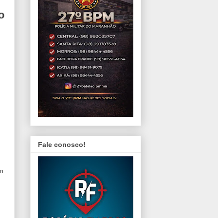
o
Fale conosco!
um