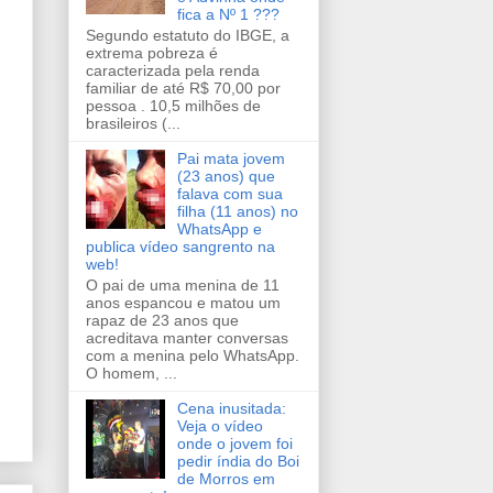
fica a Nº 1 ???
Segundo estatuto do IBGE, a
extrema pobreza é
caracterizada pela renda
familiar de até R$ 70,00 por
pessoa . 10,5 milhões de
brasileiros (...
Pai mata jovem
(23 anos) que
falava com sua
filha (11 anos) no
WhatsApp e
publica vídeo sangrento na
web!
O pai de uma menina de 11
anos espancou e matou um
rapaz de 23 anos que
acreditava manter conversas
com a menina pelo WhatsApp.
O homem, ...
Cena inusitada:
Veja o vídeo
onde o jovem foi
pedir índia do Boi
de Morros em