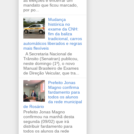
as eleições e encerrar um
mandato que ficou marcado,
por po...
Mudança
histórica no
exame da CNH:
fim da baliza
tradicional, carros
automáticos liberados e regras
mais flexíveis
A Secretaria Nacional de
Trânsito (Senatran) publicou,
neste domingo (1º), o novo
Manual Brasileiro de Exames
de Direção Veicular, que tra...
Prefeito Jonas
Magno confirma
fardamento para
todos os alunos
da rede municipal
de Rosário
Prefeito Jonas Magno
confirmou na manhã desta
segunda (09/02) que irá
distribuir fardamento para
todos os alunos da rede