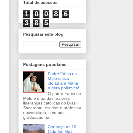
Total de acessos
1
0
0
8
6
3
8
5
Pesquisar este blog
Postagens populares
Padre Fábio de
Melo critica
idolatria a Maria
e gera polêmica!
O padre Fábio de
Melo é uma das maiores
lideranças católicas do Brasil.
Sacerdote, escritor e professor
universitário, com pós-
graduação na...
Conheça as 10
Cidades Mais