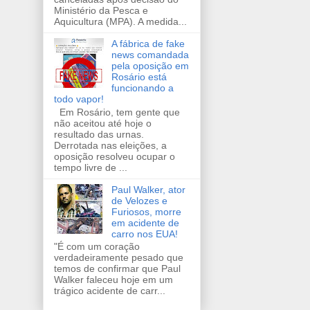
Ministério da Pesca e
Aquicultura (MPA). A medida...
A fábrica de fake
news comandada
pela oposição em
Rosário está
funcionando a
todo vapor!
Em Rosário, tem gente que
não aceitou até hoje o
resultado das urnas.
Derrotada nas eleições, a
oposição resolveu ocupar o
tempo livre de ...
Paul Walker, ator
de Velozes e
Furiosos, morre
em acidente de
carro nos EUA!
"É com um coração
verdadeiramente pesado que
temos de confirmar que Paul
Walker faleceu hoje em um
trágico acidente de carr...