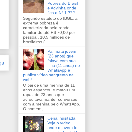
Pobres do Brasil
e Advinha onde
fica a Nº 1 ???
Segundo estatuto do IBGE, a
extrema pobreza é
caracterizada pela renda
familiar de até R$ 70,00 por
pessoa . 10,5 milhões de
brasileiros (...
Pai mata jovem
(23 anos) que
falava com sua
ga
filha (11 anos) no
WhatsApp e
publica vídeo sangrento na
web!
O pai de uma menina de 11
anos espancou e matou um
rapaz de 23 anos que
acreditava manter conversas
com a menina pelo WhatsApp.
O homem, ...
Cena inusitada:
Veja o vídeo
onde o jovem foi