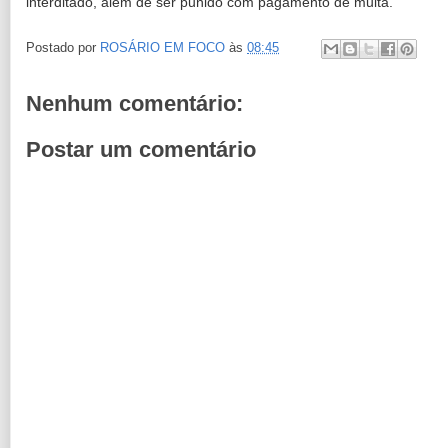
interditado, alem de ser punido com pagamento de multa.
Postado por
ROSÁRIO EM FOCO
às
08:45
Nenhum comentário:
Postar um comentário