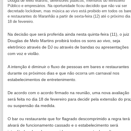
Dougla de Melo Martins, defensores públicos, membros do Ministério
Público e empresários. Na oportunidade ficou decidido que não vai ser
decretado lockdown, mas música ao vivo está proibido em todos os bar
e restaurantes do Maranhão a partir de sexta-feira (12) até o próximo dia
18 de fevereiro.
Na decisão que será proferida ainda nesta quinta-feira (11), o juiz
Douglas de Melo Martins proibirá todos os sons ao vivo, seja
eletrônico através de DJ ou através de bandas ou apresentações
com voz e violão.
A intenção é diminuir o fluxo de pessoas em bares e restaurantes
durante os próximos dias e que não ocorra um carnaval nos
estabelecimentos de entretenimento.
De acordo com o acordo firmado na reunião, uma nova avaliação
será feita no dia 18 de fevereiro para decidir pela extensão do pra
ou suspensão da medida.
O bar ou restaurante que for flagrado descomprimido a regra terá
alvará de funcionamento cassado e o estabelecimento será