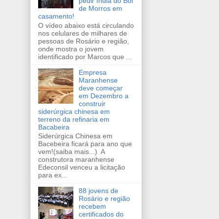
pedir índia do Boi
de Morros em
casamento!
O vídeo abaixo está circulando
nos celulares de milhares de
pessoas de Rosário e região,
onde mostra o jovem
identificado por Marcos que ...
Empresa
Maranhense
deve começar
em Dezembro a
construir
siderúrgica chinesa em
terreno da refinaria em
Bacabeira
Siderúrgica Chinesa em
Bacebeira ficará para ano que
vem!(saiba mais...) A
construtora maranhense
Edeconsil venceu a licitação
para ex...
88 jovens de
Rosário e região
recebem
certificados do