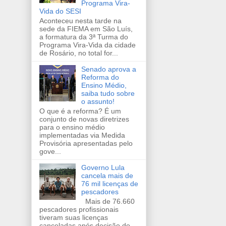
Programa Vira-
Vida do SESI
Aconteceu nesta tarde na
sede da FIEMA em São Luís,
a formatura da 3ª Turma do
Programa Vira-Vida da cidade
de Rosário, no total for...
Senado aprova a
Reforma do
Ensino Médio,
saiba tudo sobre
o assunto!
O que é a reforma? É um
conjunto de novas diretrizes
para o ensino médio
implementadas via Medida
Provisória apresentadas pelo
gove...
Governo Lula
cancela mais de
76 mil licenças de
pescadores
Mais de 76.660
pescadores profissionais
tiveram suas licenças
canceladas após decisão do