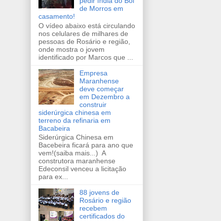
pedir índia do Boi
de Morros em
casamento!
O vídeo abaixo está circulando
nos celulares de milhares de
pessoas de Rosário e região,
onde mostra o jovem
identificado por Marcos que ...
Empresa
Maranhense
deve começar
em Dezembro a
construir
siderúrgica chinesa em
terreno da refinaria em
Bacabeira
Siderúrgica Chinesa em
Bacebeira ficará para ano que
vem!(saiba mais...) A
construtora maranhense
Edeconsil venceu a licitação
para ex...
88 jovens de
Rosário e região
recebem
certificados do