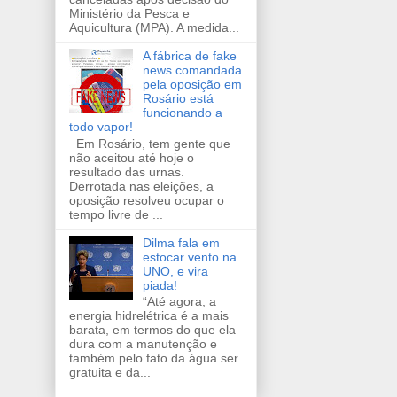
Ministério da Pesca e
Aquicultura (MPA). A medida...
A fábrica de fake
news comandada
pela oposição em
Rosário está
funcionando a
todo vapor!
Em Rosário, tem gente que
não aceitou até hoje o
resultado das urnas.
Derrotada nas eleições, a
oposição resolveu ocupar o
tempo livre de ...
Dilma fala em
estocar vento na
UNO, e vira
piada!
“Até agora, a
energia hidrelétrica é a mais
barata, em termos do que ela
dura com a manutenção e
também pelo fato da água ser
gratuita e da...