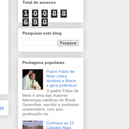
Total de acessos
1
0
0
8
8
6
9
0
Pesquisar este blog
Postagens populares
Padre Fábio de
Melo critica
idolatria a Maria
e gera polêmica!
O padre Fábio de
Melo é uma das maiores
lideranças católicas do Brasil.
Sacerdote, escritor e professor
ga
universitário, com pós-
graduação na...
Conheça as 10
Cidades Mais