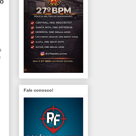
io
o
á
Fale conosco!