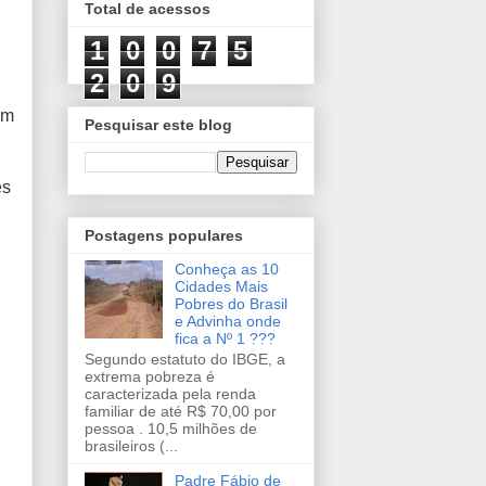
Total de acessos
1
0
0
7
5
2
0
9
am
Pesquisar este blog
es
Postagens populares
Conheça as 10
Cidades Mais
Pobres do Brasil
e Advinha onde
fica a Nº 1 ???
Segundo estatuto do IBGE, a
extrema pobreza é
caracterizada pela renda
familiar de até R$ 70,00 por
pessoa . 10,5 milhões de
brasileiros (...
Padre Fábio de