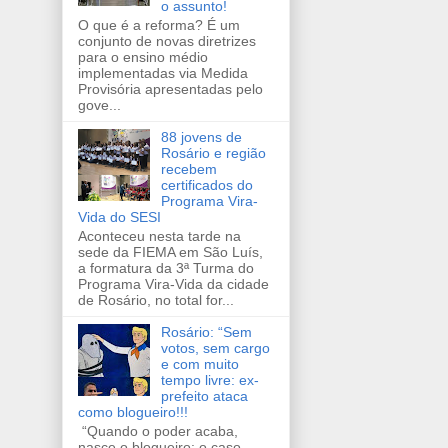
o assunto!
O que é a reforma? É um
conjunto de novas diretrizes
para o ensino médio
implementadas via Medida
Provisória apresentadas pelo
gove...
88 jovens de
Rosário e região
recebem
certificados do
Programa Vira-
Vida do SESI
Aconteceu nesta tarde na
sede da FIEMA em São Luís,
a formatura da 3ª Turma do
Programa Vira-Vida da cidade
de Rosário, no total for...
Rosário: “Sem
votos, sem cargo
e com muito
tempo livre: ex-
prefeito ataca
como blogueiro!!!
“Quando o poder acaba,
nasce o blogueiro: o caso