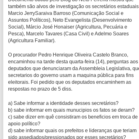
também são alvos de investigação os secretários estaduais
Marcio JerrySaraiva Barroso (Comunicação Social e
Assuntos Políticos), Neto Evangelista (Desenvolvimento
Social), Márcio José Honaiser (Agricultura, Pecuária e
Pesca), Marcelo Tavares (Casa Civil) e Adelmo Soares
(Agricultura Familiar).
O procurador Pedro Henrique Oliveira Castelo Branco,
encaminhou na tarde desta quarta-feira (14), perguntas aos
deputados que denunciaram da Assembleia Legislativa, qu
secretarios do governo usam a maquina pública para fins
eleitorais. Foi pedido que os deputados encaminhem as
respostas no prazo de 5 diss.
a) Sabe informar a identidade desses secretários?
b) sabe informar em quais munucipios os fatos se deram?
c) sabe dizer em quê consistiram os beneficios em troca de
apoio político?
d) sabe informar quais os prefeitos e lideranças que teriam
sido assediados/pressionados por esses secretários?