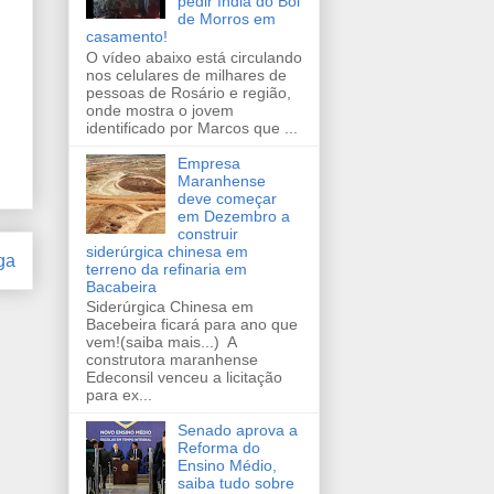
pedir índia do Boi
de Morros em
casamento!
O vídeo abaixo está circulando
nos celulares de milhares de
pessoas de Rosário e região,
onde mostra o jovem
identificado por Marcos que ...
Empresa
Maranhense
deve começar
em Dezembro a
construir
siderúrgica chinesa em
ga
terreno da refinaria em
Bacabeira
Siderúrgica Chinesa em
Bacebeira ficará para ano que
vem!(saiba mais...) A
construtora maranhense
Edeconsil venceu a licitação
para ex...
Senado aprova a
Reforma do
Ensino Médio,
saiba tudo sobre