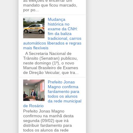
as eleições e encerrar um
mandato que ficou marcado,
por po...
Mudança
histórica no
exame da CNH:
fim da baliza
tradicional, carros
automáticos liberados e regras
mais flexíveis
A Secretaria Nacional de
Trânsito (Senatran) publicou,
neste domingo (1º), o novo
Manual Brasileiro de Exames
de Direção Veicular, que tra...
Prefeito Jonas
Magno confirma
fardamento para
todos os alunos
da rede municipal
de Rosário
Prefeito Jonas Magno
confirmou na manhã desta
segunda (09/02) que irá
distribuir fardamento para
todos os alunos da rede