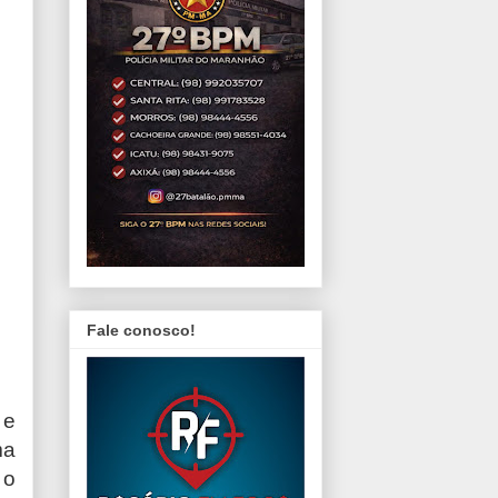
Fale conosco!
 e
ma
 o