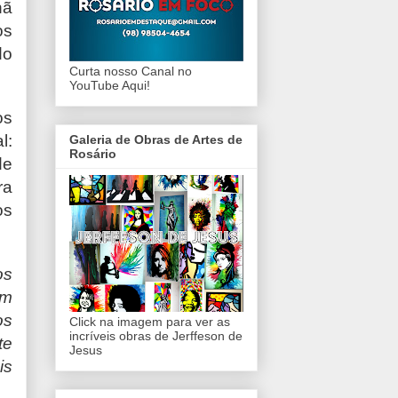
hã
os
do
Curta nosso Canal no
YouTube Aqui!
os
l:
Galeria de Obras de Artes de
Rosário
de
ra
os
os
im
os
Click na imagem para ver as
incríveis obras de Jerffeson de
te
Jesus
s