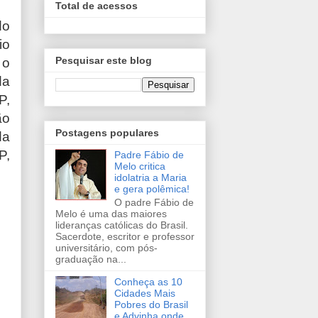
Total de acessos
do
io
Pesquisar este blog
 o
da
P,
ão
Postagens populares
da
P,
Padre Fábio de
Melo critica
idolatria a Maria
e gera polêmica!
O padre Fábio de
Melo é uma das maiores
lideranças católicas do Brasil.
Sacerdote, escritor e professor
universitário, com pós-
graduação na...
Conheça as 10
Cidades Mais
Pobres do Brasil
e Advinha onde