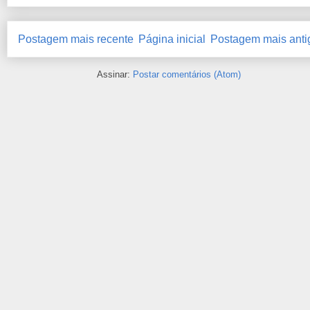
Postagem mais recente
Página inicial
Postagem mais anti
Assinar:
Postar comentários (Atom)