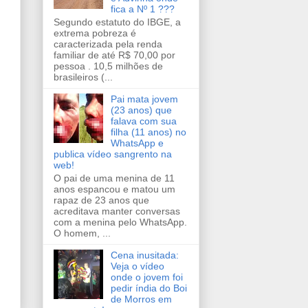
fica a Nº 1 ???
Segundo estatuto do IBGE, a
extrema pobreza é
caracterizada pela renda
familiar de até R$ 70,00 por
pessoa . 10,5 milhões de
brasileiros (...
Pai mata jovem
(23 anos) que
falava com sua
filha (11 anos) no
WhatsApp e
publica vídeo sangrento na
web!
O pai de uma menina de 11
anos espancou e matou um
rapaz de 23 anos que
acreditava manter conversas
com a menina pelo WhatsApp.
O homem, ...
Cena inusitada:
Veja o vídeo
onde o jovem foi
pedir índia do Boi
de Morros em