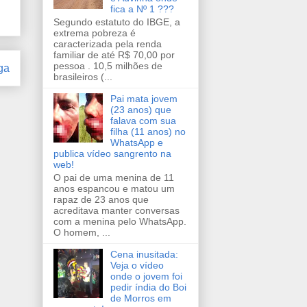
fica a Nº 1 ???
Segundo estatuto do IBGE, a
extrema pobreza é
caracterizada pela renda
familiar de até R$ 70,00 por
pessoa . 10,5 milhões de
ga
brasileiros (...
Pai mata jovem
(23 anos) que
falava com sua
filha (11 anos) no
WhatsApp e
publica vídeo sangrento na
web!
O pai de uma menina de 11
anos espancou e matou um
rapaz de 23 anos que
acreditava manter conversas
com a menina pelo WhatsApp.
O homem, ...
Cena inusitada:
Veja o vídeo
onde o jovem foi
pedir índia do Boi
de Morros em