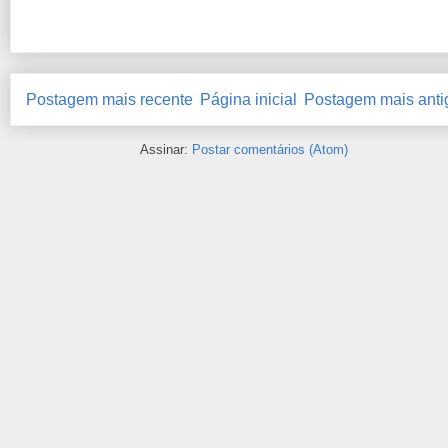
Postagem mais recente
Página inicial
Postagem mais anti
Assinar:
Postar comentários (Atom)