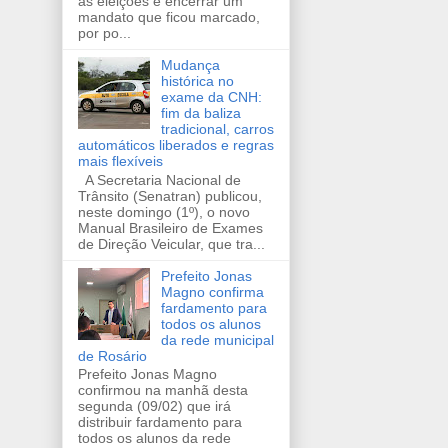
as eleições e encerrar um
mandato que ficou marcado,
por po...
Mudança
histórica no
exame da CNH:
fim da baliza
tradicional, carros
automáticos liberados e regras
mais flexíveis
A Secretaria Nacional de
Trânsito (Senatran) publicou,
neste domingo (1º), o novo
Manual Brasileiro de Exames
de Direção Veicular, que tra...
Prefeito Jonas
Magno confirma
fardamento para
todos os alunos
da rede municipal
de Rosário
Prefeito Jonas Magno
confirmou na manhã desta
segunda (09/02) que irá
distribuir fardamento para
todos os alunos da rede