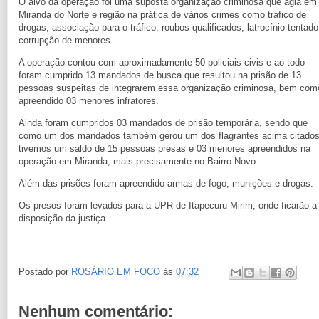
O alvo da operação foi uma suposta organização criminosa que agia em
Miranda do Norte e região na prática de vários crimes como tráfico de
drogas, associação para o tráfico, roubos qualificados, latrocínio tentado
corrupção de menores.
A operação contou com aproximadamente 50 policiais civis e ao todo
foram cumprido 13 mandados de busca que resultou na prisão de 13
pessoas suspeitas de integrarem essa organização criminosa, bem com
apreendido 03 menores infratores.
Ainda foram cumpridos 03 mandados de prisão temporária, sendo que
como um dos mandados também gerou um dos flagrantes acima citados
tivemos um saldo de 15 pessoas presas e 03 menores apreendidos na
operação em Miranda, mais precisamente no Bairro Novo.
Além das prisões foram apreendido armas de fogo, munições e drogas.
Os presos foram levados para a UPR de Itapecuru Mirim, onde ficarão a
disposição da justiça.
Postado por
ROSÁRIO EM FOCO
às
07:32
Nenhum comentário: