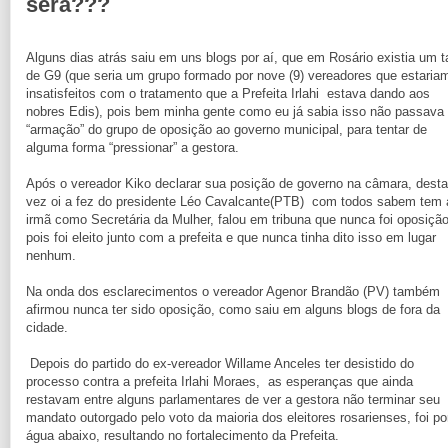
será???
Alguns dias atrás saiu em uns blogs por aí, que em Rosário existia um t
de G9 (que seria um grupo formado por nove (9) vereadores que estaria
insatisfeitos com o tratamento que a Prefeita Irlahi estava dando aos
nobres Edis), pois bem minha gente como eu já sabia isso não passava
“armação” do grupo de oposição ao governo municipal, para tentar de
alguma forma “pressionar” a gestora.
Após o vereador Kiko declarar sua posição de governo na câmara, desta
vez oi a fez do presidente Léo Cavalcante(PTB) com todos sabem tem 
irmã como Secretária da Mulher, falou em tribuna que nunca foi oposição
pois foi eleito junto com a prefeita e que nunca tinha dito isso em lugar
nenhum.
Na onda dos esclarecimentos o vereador Agenor Brandão (PV) também
afirmou nunca ter sido oposição, como saiu em alguns blogs de fora da
cidade.
Depois do partido do ex-vereador Willame Anceles ter desistido do
processo contra a prefeita Irlahi Moraes, as esperanças que ainda
restavam entre alguns parlamentares de ver a gestora não terminar seu
mandato outorgado pelo voto da maioria dos eleitores rosarienses, foi po
água abaixo, resultando no fortalecimento da Prefeita.