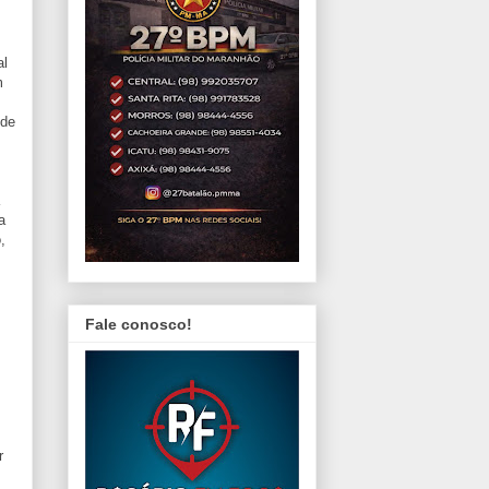
al
m
 de
a
,
Fale conosco!
r