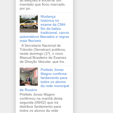
as eleições e encerrar um
mandato que ficou marcado,
por po...
Mudança
histórica no
exame da CNH:
fim da baliza
tradicional, carros
automáticos liberados e regras
mais flexíveis
A Secretaria Nacional de
Trânsito (Senatran) publicou,
neste domingo (1º), o novo
Manual Brasileiro de Exames
de Direção Veicular, que tra...
Prefeito Jonas
Magno confirma
fardamento para
todos os alunos
da rede municipal
de Rosário
Prefeito Jonas Magno
confirmou na manhã desta
segunda (09/02) que irá
distribuir fardamento para
todos os alunos da rede