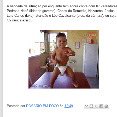
A bancada de situação por enquanto tem agora conta com 07 vereadores
Pedrosa Necó (lider do governo), Carlos do Remédio, Nazareno, Josias,
Luís Carlos (kiko), Brandão e Léo Cavalcante (pres. da câmara), o
u seja
G9 nunca existiu!
Postado por
ROSÁRIO EM FOCO
às
12:49