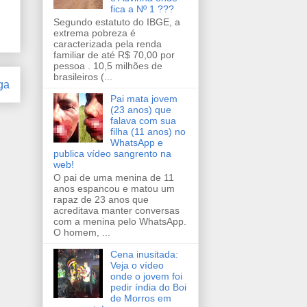
fica a Nº 1 ???
Segundo estatuto do IBGE, a
extrema pobreza é
caracterizada pela renda
familiar de até R$ 70,00 por
pessoa . 10,5 milhões de
brasileiros (...
ga
Pai mata jovem
(23 anos) que
falava com sua
filha (11 anos) no
WhatsApp e
publica vídeo sangrento na
web!
O pai de uma menina de 11
anos espancou e matou um
rapaz de 23 anos que
acreditava manter conversas
com a menina pelo WhatsApp.
O homem, ...
Cena inusitada:
Veja o vídeo
onde o jovem foi
pedir índia do Boi
de Morros em