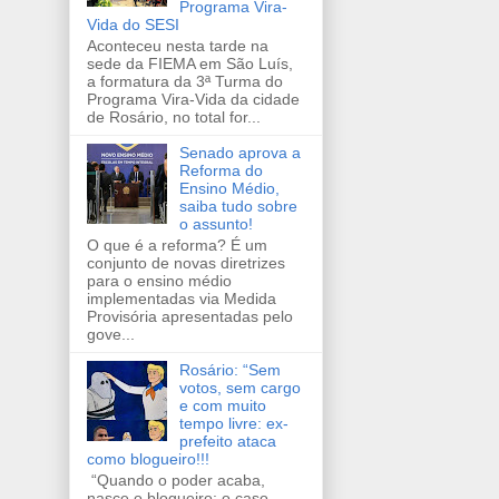
Programa Vira-
Vida do SESI
Aconteceu nesta tarde na
sede da FIEMA em São Luís,
a formatura da 3ª Turma do
Programa Vira-Vida da cidade
de Rosário, no total for...
Senado aprova a
Reforma do
Ensino Médio,
saiba tudo sobre
o assunto!
O que é a reforma? É um
conjunto de novas diretrizes
para o ensino médio
implementadas via Medida
Provisória apresentadas pelo
gove...
Rosário: “Sem
votos, sem cargo
e com muito
tempo livre: ex-
prefeito ataca
como blogueiro!!!
“Quando o poder acaba,
nasce o blogueiro: o caso