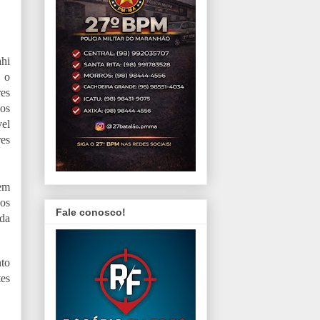
ahi
 o
es
dos
vel
es
vem
os
Fale conosco!
nda
nto
tes