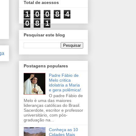
Total de acessos
1
0
0
8
4
0
8
1
Pesquisar este blog
ga
Postagens populares
Padre Fábio de
Melo critica
idolatria a Maria
e gera polêmica!
O padre Fábio de
Melo é uma das maiores
lideranças católicas do Brasil.
Sacerdote, escritor e professor
universitário, com pós-
graduação na...
Conheça as 10
Cidades Mais