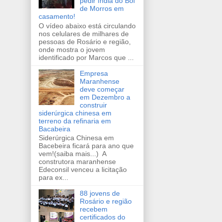
pedir índia do Boi
de Morros em
casamento!
O vídeo abaixo está circulando
nos celulares de milhares de
pessoas de Rosário e região,
onde mostra o jovem
identificado por Marcos que ...
Empresa
Maranhense
deve começar
em Dezembro a
construir
siderúrgica chinesa em
terreno da refinaria em
Bacabeira
Siderúrgica Chinesa em
Bacebeira ficará para ano que
vem!(saiba mais...) A
construtora maranhense
Edeconsil venceu a licitação
para ex...
88 jovens de
Rosário e região
recebem
certificados do