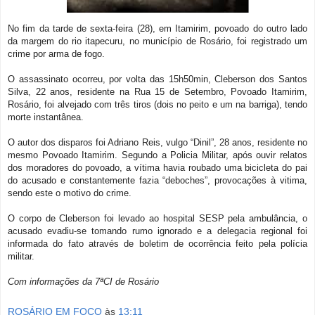
No fim da tarde de sexta-feira (28), em Itamirim, povoado do outro lado
da margem do rio itapecuru, no município de Rosário, foi registrado um
crime por arma de fogo.
O assassinato ocorreu, por volta das 15h50min, Cleberson dos Santos
Silva, 22 anos, residente na Rua 15 de Setembro, Povoado Itamirim,
Rosário, foi alvejado com três tiros (dois no peito e um na barriga), tendo
morte instantânea.
O autor dos disparos foi Adriano Reis, vulgo “Dinil”, 28 anos, residente no
mesmo Povoado Itamirim. Segundo a Policia Militar, após ouvir relatos
dos moradores do povoado, a vítima havia roubado uma bicicleta do pai
do acusado e constantemente fazia “deboches”, provocações à vitima,
sendo este o motivo do crime.
O corpo de Cleberson foi levado ao hospital SESP pela ambulância, o
acusado evadiu-se tomando rumo ignorado e a delegacia regional foi
informada do fato através de boletim de ocorrência feito pela polícia
militar.
Com informações da 7ªCI de Rosário
ROSÁRIO EM FOCO
às
13:11