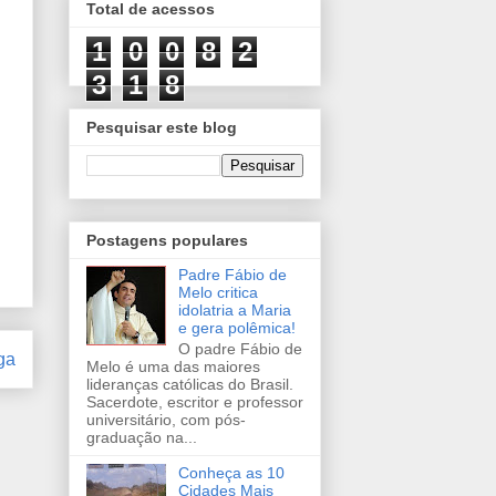
Total de acessos
1
0
0
8
2
3
1
8
Pesquisar este blog
Postagens populares
Padre Fábio de
Melo critica
idolatria a Maria
e gera polêmica!
O padre Fábio de
ga
Melo é uma das maiores
lideranças católicas do Brasil.
Sacerdote, escritor e professor
universitário, com pós-
graduação na...
Conheça as 10
Cidades Mais