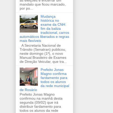
as eleições e encerrar um
mandato que ficou marcado,
por po...
Mudança
histórica no
exame da CNH:
fim da baliza
tradicional, carros
automáticos liberados e regras
mais flexíveis
A Secretaria Nacional de
Trânsito (Senatran) publicou,
neste domingo (1º), o novo
Manual Brasileiro de Exames
de Direção Veicular, que tra...
Prefeito Jonas
Magno confirma
fardamento para
todos os alunos
da rede municipal
de Rosário
Prefeito Jonas Magno
confirmou na manhã desta
segunda (09/02) que irá
distribuir fardamento para
todos os alunos da rede