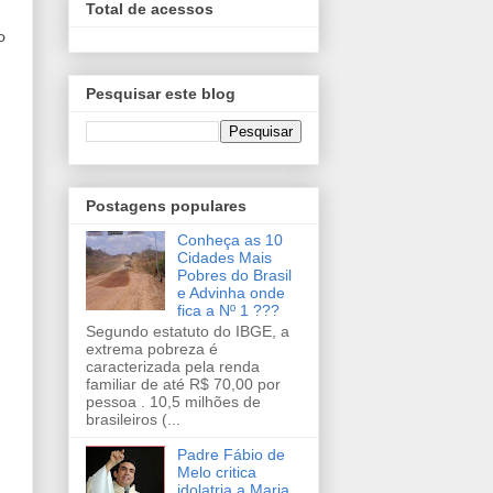
Total de acessos
o
Pesquisar este blog
Postagens populares
Conheça as 10
Cidades Mais
Pobres do Brasil
e Advinha onde
fica a Nº 1 ???
Segundo estatuto do IBGE, a
extrema pobreza é
caracterizada pela renda
familiar de até R$ 70,00 por
pessoa . 10,5 milhões de
brasileiros (...
Padre Fábio de
Melo critica
idolatria a Maria