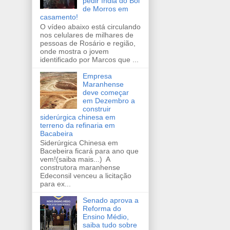
pedir índia do Boi
de Morros em
casamento!
O vídeo abaixo está circulando
nos celulares de milhares de
pessoas de Rosário e região,
onde mostra o jovem
identificado por Marcos que ...
Empresa
Maranhense
deve começar
em Dezembro a
construir
siderúrgica chinesa em
terreno da refinaria em
Bacabeira
Siderúrgica Chinesa em
Bacebeira ficará para ano que
vem!(saiba mais...) A
construtora maranhense
Edeconsil venceu a licitação
para ex...
Senado aprova a
Reforma do
Ensino Médio,
saiba tudo sobre