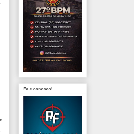
a
Fale conosco!
De
.