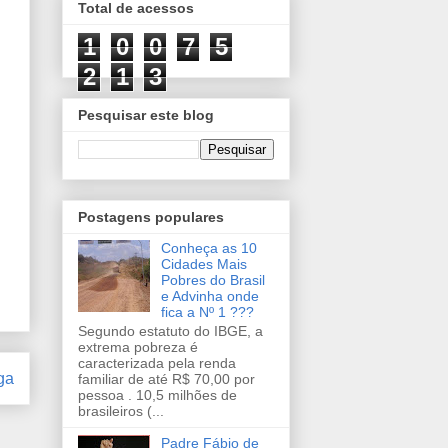
Total de acessos
1
0
0
7
5
2
1
3
Pesquisar este blog
Postagens populares
Conheça as 10
Cidades Mais
Pobres do Brasil
e Advinha onde
fica a Nº 1 ???
Segundo estatuto do IBGE, a
extrema pobreza é
caracterizada pela renda
ga
familiar de até R$ 70,00 por
pessoa . 10,5 milhões de
brasileiros (...
Padre Fábio de