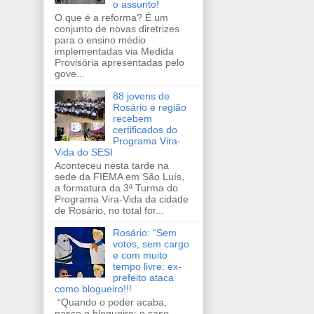
o assunto!
O que é a reforma? É um
conjunto de novas diretrizes
para o ensino médio
implementadas via Medida
Provisória apresentadas pelo
gove...
88 jovens de
Rosário e região
recebem
certificados do
Programa Vira-
Vida do SESI
Aconteceu nesta tarde na
sede da FIEMA em São Luís,
a formatura da 3ª Turma do
Programa Vira-Vida da cidade
de Rosário, no total for...
Rosário: “Sem
votos, sem cargo
e com muito
tempo livre: ex-
prefeito ataca
como blogueiro!!!
“Quando o poder acaba,
nasce o blogueiro: o caso