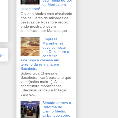
pedir índia do Boi
de Morros em
casamento!
O vídeo abaixo está circulando
nos celulares de milhares de
pessoas de Rosário e região,
onde mostra o jovem
identificado por Marcos que ...
Empresa
Maranhense
deve começar
em Dezembro a
ga
construir
siderúrgica chinesa em
terreno da refinaria em
Bacabeira
Siderúrgica Chinesa em
Bacebeira ficará para ano que
vem!(saiba mais...) A
construtora maranhense
Edeconsil venceu a licitação
para ex...
Senado aprova a
Reforma do
Ensino Médio,
saiba tudo sobre