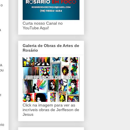
 o
Curta nosso Canal no
YouTube Aqui!
a
Galeria de Obras de Artes de
Rosário
a.
rou
e
Click na imagem para ver as
incríveis obras de Jerffeson de
Jesus
vio