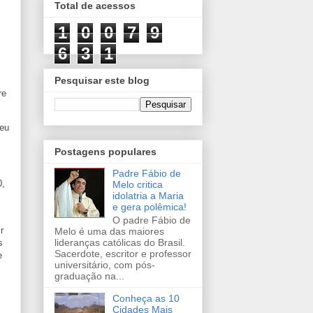
Total de acessos
1
0
0
7
9
6
3
1
Pesquisar este blog
re
seu
Postagens populares
Padre Fábio de
0,
Melo critica
idolatria a Maria
e gera polêmica!
O padre Fábio de
r
Melo é uma das maiores
lideranças católicas do Brasil.
s
Sacerdote, escritor e professor
e
universitário, com pós-
graduação na...
Conheça as 10
Cidades Mais