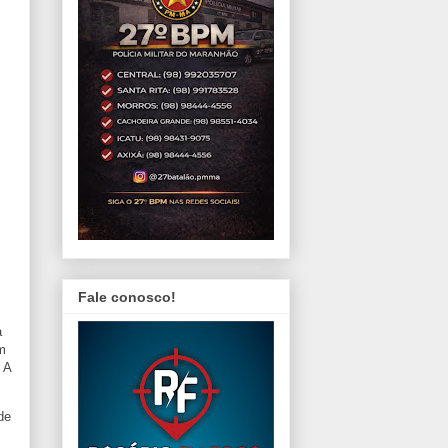
Fale conosco!
a
m
 A
de