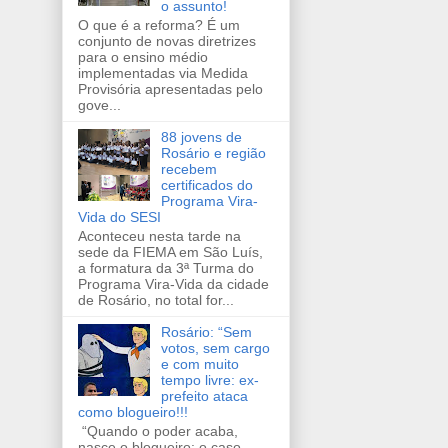
o assunto!
O que é a reforma? É um
conjunto de novas diretrizes
para o ensino médio
implementadas via Medida
Provisória apresentadas pelo
gove...
88 jovens de
Rosário e região
recebem
certificados do
Programa Vira-
Vida do SESI
Aconteceu nesta tarde na
sede da FIEMA em São Luís,
a formatura da 3ª Turma do
Programa Vira-Vida da cidade
de Rosário, no total for...
Rosário: “Sem
votos, sem cargo
e com muito
tempo livre: ex-
prefeito ataca
como blogueiro!!!
“Quando o poder acaba,
nasce o blogueiro: o caso