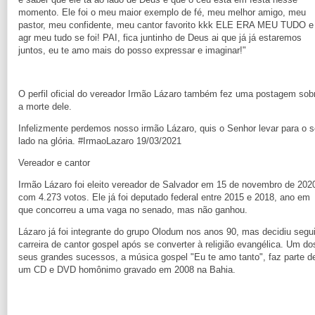
momento. Ele foi o meu maior exemplo de fé, meu melhor amigo, meu
pastor, meu confidente, meu cantor favorito kkk ELE ERA MEU TUDO e
agr meu tudo se foi! PAI, fica juntinho de Deus ai que já já estaremos
juntos, eu te amo mais do posso expressar e imaginar!"
O perfil oficial do vereador Irmão Lázaro também fez uma postagem sob
a morte dele.
Infelizmente perdemos nosso irmão Lázaro, quis o Senhor levar para o 
lado na glória. #IrmaoLazaro 19/03/2021
Vereador e cantor
Irmão Lázaro foi eleito vereador de Salvador em 15 de novembro de 202
com 4.273 votos. Ele já foi deputado federal entre 2015 e 2018, ano em
que concorreu a uma vaga no senado, mas não ganhou.
Lázaro já foi integrante do grupo Olodum nos anos 90, mas decidiu segui
carreira de cantor gospel após se converter à religião evangélica. Um do
seus grandes sucessos, a música gospel "Eu te amo tanto", faz parte d
um CD e DVD homônimo gravado em 2008 na Bahia.