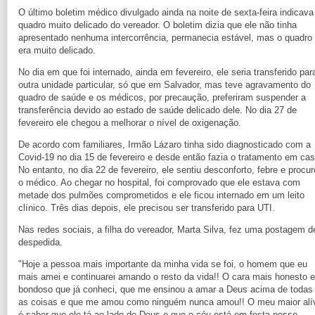
O último boletim médico divulgado ainda na noite de sexta-feira indicava
quadro muito delicado do vereador. O boletim dizia que ele não tinha
apresentado nenhuma intercorrência, permanecia estável, mas o quadro
era muito delicado.
No dia em que foi internado, ainda em fevereiro, ele seria transferido par
outra unidade particular, só que em Salvador, mas teve agravamento do
quadro de saúde e os médicos, por precaução, preferiram suspender a
transferência devido ao estado de saúde delicado dele. No dia 27 de
fevereiro ele chegou a melhorar o nível de oxigenação.
De acordo com familiares, Irmão Lázaro tinha sido diagnosticado com a
Covid-19 no dia 15 de fevereiro e desde então fazia o tratamento em cas
No entanto, no dia 22 de fevereiro, ele sentiu desconforto, febre e procu
o médico. Ao chegar no hospital, foi comprovado que ele estava com
metade dos pulmões comprometidos e ele ficou internado em um leito
clínico. Três dias depois, ele precisou ser transferido para UTI.
Nas redes sociais, a filha do vereador, Marta Silva, fez uma postagem d
despedida.
"Hoje a pessoa mais importante da minha vida se foi, o homem que eu
mais amei e continuarei amando o resto da vida!! O cara mais honesto e
bondoso que já conheci, que me ensinou a amar a Deus acima de todas
as coisas e que me amou como ninguém nunca amou!! O meu maior alí
é saber que ele tá ao lado de Deus e que o céu está em festa nesse