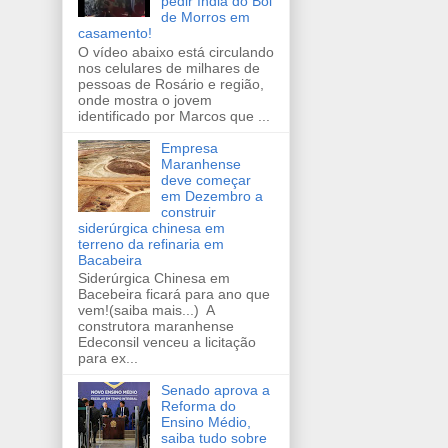
pedir índia do Boi
de Morros em
casamento!
O vídeo abaixo está circulando
nos celulares de milhares de
pessoas de Rosário e região,
onde mostra o jovem
identificado por Marcos que ...
Empresa
Maranhense
deve começar
em Dezembro a
construir
siderúrgica chinesa em
terreno da refinaria em
Bacabeira
Siderúrgica Chinesa em
Bacebeira ficará para ano que
vem!(saiba mais...) A
construtora maranhense
Edeconsil venceu a licitação
para ex...
Senado aprova a
Reforma do
Ensino Médio,
saiba tudo sobre