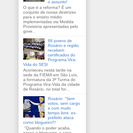
o assunto!
O que é a reforma? É um
conjunto de novas diretrizes
para o ensino médio
implementadas via Medida
Provisória apresentadas pelo
gove...
88 jovens de
Rosário e região
recebem
certificados do
Programa Vira-
Vida do SESI
Aconteceu nesta tarde na
sede da FIEMA em São Luís,
a formatura da 3ª Turma do
Programa Vira-Vida da cidade
de Rosário, no total for...
Rosário: “Sem
votos, sem cargo
e com muito
tempo livre: ex-
prefeito ataca
como blogueiro!!!
“Quando o poder acaba,
nasce o blogueiro: o caso