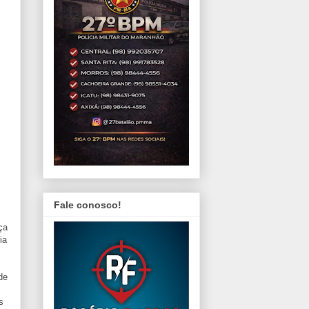
Fale conosco!
ça
ia
de
s