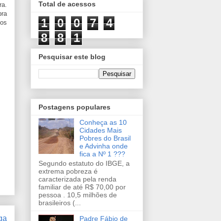
Total de acessos
ra.
pra
1
0
0
7
4
os
8
8
1
Pesquisar este blog
Postagens populares
Conheça as 10
Cidades Mais
Pobres do Brasil
e Advinha onde
fica a Nº 1 ???
Segundo estatuto do IBGE, a
extrema pobreza é
caracterizada pela renda
familiar de até R$ 70,00 por
pessoa . 10,5 milhões de
brasileiros (...
ga
Padre Fábio de