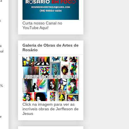
ra
s
Curta nosso Canal no
YouTube Aqui!
Galeria de Obras de Artes de
a
Rosário
nal
5%
Click na imagem para ver as
incríveis obras de Jerffeson de
Jesus
e