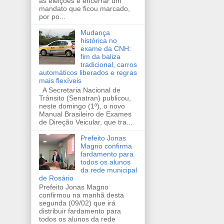
as eleições e encerrar um
mandato que ficou marcado,
por po...
Mudança
histórica no
exame da CNH:
fim da baliza
tradicional, carros
automáticos liberados e regras
mais flexíveis
A Secretaria Nacional de
Trânsito (Senatran) publicou,
neste domingo (1º), o novo
Manual Brasileiro de Exames
de Direção Veicular, que tra...
Prefeito Jonas
Magno confirma
fardamento para
todos os alunos
da rede municipal
de Rosário
Prefeito Jonas Magno
confirmou na manhã desta
segunda (09/02) que irá
distribuir fardamento para
todos os alunos da rede