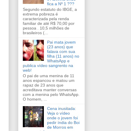
fica a Nº 1 ???
Segundo estatuto do IBGE, a
extrema pobreza é
caracterizada pela renda
familiar de até R$ 70,00 por
pessoa . 10,5 milhões de
brasileiros (...
Pai mata jovem
(23 anos) que
falava com sua
filha (11 anos) no
WhatsApp e
publica vídeo sangrento na
web!
O pai de uma menina de 11
anos espancou e matou um
rapaz de 23 anos que
acreditava manter conversas
com a menina pelo WhatsApp.
O homem, ...
Cena inusitada:
Veja o vídeo
onde o jovem foi
pedir índia do Boi
de Morros em