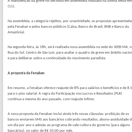
A manutenção da greve foi decidida em assembleia realizada na ultima sexta-fei
(11).
Na assembleia, a categoria rejeitou, por unanimidade, as propostas apresentada
pela Fenaban e pelos bancos públicos (Caixa, Banco do Brasil, BNB e Banco da
Amazônia).
Na segunda-feira, às 18h, será realizada nova assembleia na sede do SEEB-MA, n
Rua do Sol, Centro de São Luís, para avaliar o quadro de greve em âmbito nacio
e para deliberar sobre a continuidade do movimento paredista.
A proposta da Fenaban
Em resumo, a Fenaban oferece reajuste de 8% para salários e benefícios e de 8,
para o piso salarial. A regra da Participação nos Lucros e Resultados (PLR)
continua a mesma do ano passado, com reajuste ínfimo.
A nova proposta da Fenaban inclui ainda três novas cláusulas: proibição de os
bancos enviarem SMS aos bancários cobrando resultados, abono-assiduidade d
um dia por ano e adesão ao programa de vale-cultura do governo (para alguns
bancários), no valor de R$ 50,00 por mês.