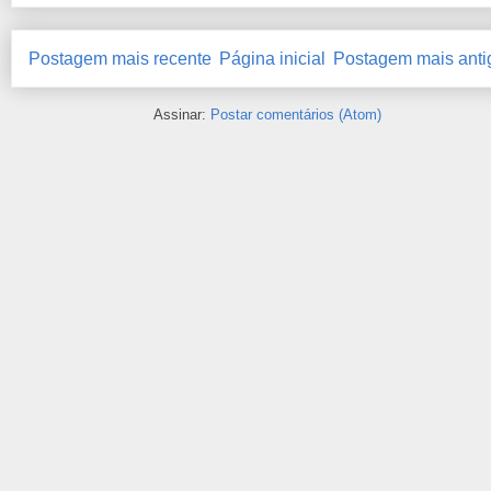
Postagem mais recente
Página inicial
Postagem mais anti
Assinar:
Postar comentários (Atom)