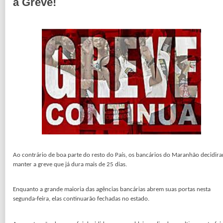
a Greve!
Ao contrário de boa parte do resto do País, os bancários do Maranhão decidir
manter a greve que já dura mais de 25 dias.
Enquanto a grande maioria das agências bancárias abrem suas portas nesta
segunda-feira, elas continuarão fechadas no estado.