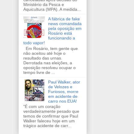
Ministério da Pesca e
Aquicultura (MPA). A medida...
A fábrica de fake
news comandada
pela oposição em
Rosário está
funcionando a
todo vapor!
Em Rosário, tem gente que
não aceitou até hoje o
resultado das urnas.
Derrotada nas eleições, a
oposição resolveu ocupar o
tempo livre de ...
Paul Walker, ator
de Velozes e
Furiosos, morre
em acidente de
carro nos EUA!
"É com um coração
verdadeiramente pesado que
temos de confirmar que Paul
Walker faleceu hoje em um
trágico acidente de carr...