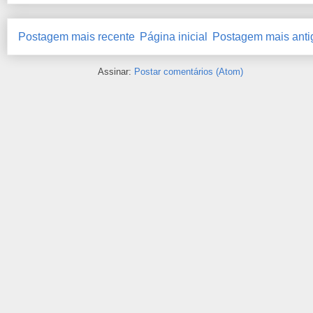
Postagem mais recente
Página inicial
Postagem mais anti
Assinar:
Postar comentários (Atom)