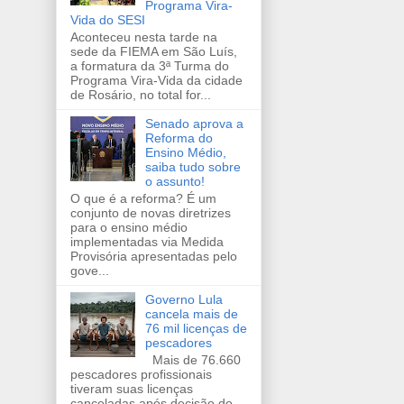
Programa Vira-
Vida do SESI
Aconteceu nesta tarde na
sede da FIEMA em São Luís,
a formatura da 3ª Turma do
Programa Vira-Vida da cidade
de Rosário, no total for...
Senado aprova a
Reforma do
Ensino Médio,
saiba tudo sobre
o assunto!
O que é a reforma? É um
conjunto de novas diretrizes
para o ensino médio
implementadas via Medida
Provisória apresentadas pelo
gove...
Governo Lula
cancela mais de
76 mil licenças de
pescadores
Mais de 76.660
pescadores profissionais
tiveram suas licenças
canceladas após decisão do