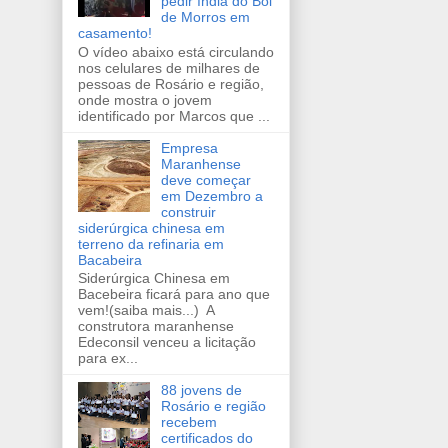
pedir índia do Boi
de Morros em
casamento!
O vídeo abaixo está circulando
nos celulares de milhares de
pessoas de Rosário e região,
onde mostra o jovem
identificado por Marcos que ...
Empresa
Maranhense
deve começar
em Dezembro a
construir
siderúrgica chinesa em
terreno da refinaria em
Bacabeira
Siderúrgica Chinesa em
Bacebeira ficará para ano que
vem!(saiba mais...) A
construtora maranhense
Edeconsil venceu a licitação
para ex...
88 jovens de
Rosário e região
recebem
certificados do