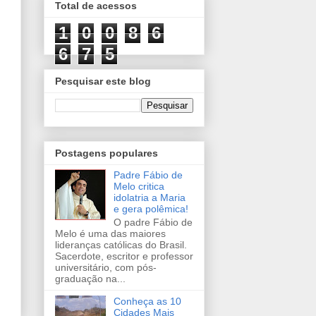
Total de acessos
1
0
0
8
6
6
7
5
Pesquisar este blog
Postagens populares
Padre Fábio de
Melo critica
idolatria a Maria
e gera polêmica!
O padre Fábio de
Melo é uma das maiores
lideranças católicas do Brasil.
Sacerdote, escritor e professor
universitário, com pós-
graduação na...
Conheça as 10
Cidades Mais