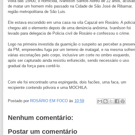
volta das 15h00, o homicida, Ivanilson Santos Abreu de 22 anos, acusa
de matar um homem mês passado na Cidade de São José de Ribamar,
região metropolitana de São Luis.
Ele estava escondido em uma casa na vila Cajazal em Rosário. A polici
chegou até o elemento depois de uma denúncia anônima. Ivanilson foi
levado para delegacia de Policia civil de Rosário e confessou o crime.
Logo na primeira investida da guarnição o suspeito ao perceber a prese
da PM, empreendeu fuga por um terreno de matagal, e na mesma sofre
várias escoriações pelo corpo, inclusive um corte no ombro esquerdo,
após ser capturado ainda resistiu enfurecido, sendo necessário o uso
gradual da força para contê-lo.
Com ele foi encontrado uma espingarda, dois facões, uma faca, um
recipiente contendo pólvora e uma MOCHILA.
Postado por
ROSÁRIO EM FOCO
às
10:59
Nenhum comentário:
Postar um comentário