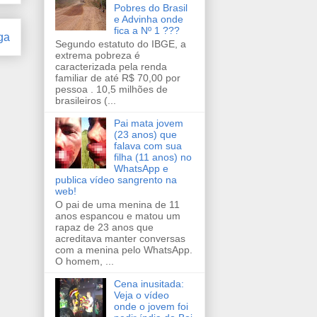
Pobres do Brasil
e Advinha onde
fica a Nº 1 ???
ga
Segundo estatuto do IBGE, a
extrema pobreza é
caracterizada pela renda
familiar de até R$ 70,00 por
pessoa . 10,5 milhões de
brasileiros (...
Pai mata jovem
(23 anos) que
falava com sua
filha (11 anos) no
WhatsApp e
publica vídeo sangrento na
web!
O pai de uma menina de 11
anos espancou e matou um
rapaz de 23 anos que
acreditava manter conversas
com a menina pelo WhatsApp.
O homem, ...
Cena inusitada:
Veja o vídeo
onde o jovem foi