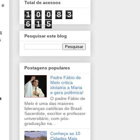
Total de acessos
, e
1
0
0
8
3
6
1
5
4
Pesquisar este blog
s
Postagens populares
Padre Fábio de
Melo critica
idolatria a Maria
e gera polêmica!
a
O padre Fábio de
Melo é uma das maiores
lideranças católicas do Brasil.
Sacerdote, escritor e professor
universitário, com pós-
graduação na...
Conheça as 10
Cidades Mais