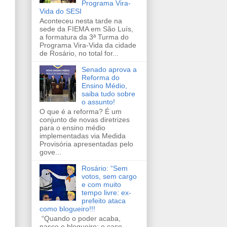
Programa Vira-
Vida do SESI
Aconteceu nesta tarde na
sede da FIEMA em São Luís,
a formatura da 3ª Turma do
Programa Vira-Vida da cidade
de Rosário, no total for...
Senado aprova a
Reforma do
Ensino Médio,
saiba tudo sobre
o assunto!
O que é a reforma? É um
conjunto de novas diretrizes
para o ensino médio
implementadas via Medida
Provisória apresentadas pelo
gove...
Rosário: “Sem
votos, sem cargo
e com muito
tempo livre: ex-
prefeito ataca
como blogueiro!!!
“Quando o poder acaba,
nasce o blogueiro: o caso