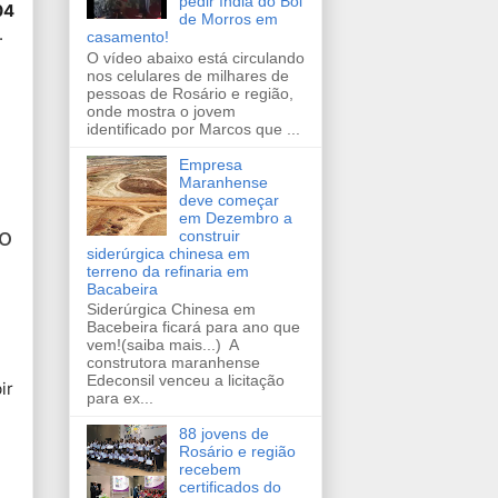
pedir índia do Boi
04
de Morros em
.
casamento!
O vídeo abaixo está circulando
nos celulares de milhares de
pessoas de Rosário e região,
onde mostra o jovem
identificado por Marcos que ...
Empresa
Maranhense
deve começar
em Dezembro a
do
construir
siderúrgica chinesa em
terreno da refinaria em
Bacabeira
Siderúrgica Chinesa em
Bacebeira ficará para ano que
vem!(saiba mais...) A
construtora maranhense
Edeconsil venceu a licitação
ir
para ex...
88 jovens de
Rosário e região
recebem
certificados do