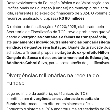
Desenvolvimento da Educação Básica e de Valorização dos
Profissionais da Educação (Fundeb) no município de Santa
Rita, referentes ao exercício financeiro de 2024. O volume 
recursos analisado ultrapassa
R$ 80 milhões
.
O relatório de fiscalização nº 9220/2025, elaborado pela
Secretaria de Fiscalização do TCE, revela problemas que v
desde
divergências contábeis e falhas na transparência
,
até
pagamentos indevidos, transferências bancárias ilega
e indícios de gastos sem licitação
. Diante da gravidade do
achados, o Tribunal propôs a
citação do ex-prefeito Hilton
Gonçalo de Sousa e do secretário municipal de Educação,
Adalberto Cabral Silva
, para apresentação de justificativas.
Divergências milionárias na receita do
Fundeb
Logo no início da auditoria, os técnicos do TCE
identificaram
divergências nos valores da receita do
Fundeb
informados em diferentes sistemas oficiais.
Enquanto o sistema e-PCA apontou uma arrecadação de
R