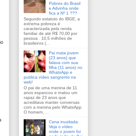
Pobres do Brasil
e Advinha onde
fica a Nº 1 ???
Segundo estatuto do IBGE, a
extrema pobreza é
caracterizada pela renda
familiar de até R$ 70,00 por
pessoa . 10,5 milhões de
ão
brasileiros (...
Pai mata jovem
(23 anos) que
falava com sua
filha (11 anos) no
WhatsApp e
publica vídeo sangrento na
web!
O pai de uma menina de 11
anos espancou e matou um
rapaz de 23 anos que
acreditava manter conversas
com a menina pelo WhatsApp.
O homem, ...
a
Cena inusitada:
Veja o vídeo
onde o jovem foi