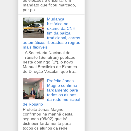
as eleições e encerrar um
mandato que ficou marcado,
por po...
Mudança
histórica no
exame da CNH:
fim da baliza
tradicional, carros
automáticos liberados e regras
mais flexíveis
A Secretaria Nacional de
Trânsito (Senatran) publicou,
neste domingo (1º), o novo
Manual Brasileiro de Exames
de Direção Veicular, que tra...
Prefeito Jonas
Magno confirma
fardamento para
todos os alunos
da rede municipal
de Rosário
Prefeito Jonas Magno
confirmou na manhã desta
segunda (09/02) que irá
distribuir fardamento para
todos os alunos da rede