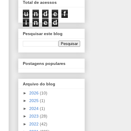
Total de acessos
u
n
d
e
f
i
n
e
d
Pesquisar este blog
Postagens populares
Arquivo do blog
►
2026
(10)
►
2025
(1)
►
2024
(1)
►
2023
(28)
►
2022
(42)