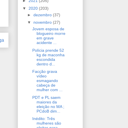
►
2021
(205)
▼
2020
(203)
►
dezembro
(37)
▼
novembro
(27)
Jovem esposa de
blogueiro morre
em grave
ga
acidente ...
Polícia prende 52
kg de maconha
escondida
dentro d...
Facção grava
vídeo
esmagando
cabeça de
mulher com ...
PDT e PL saem
maiores da
eleição no MA ;
PCdoB dim...
Inédito: Três
mulheres são
eleitas para