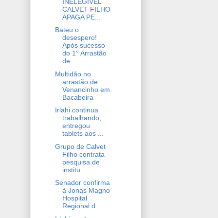
INELEGÍVEL
CALVET FILHO
APAGA PE...
Bateu o
desespero!
Após sucesso
do 1° Arrastão
de ...
Multidão no
arrastão de
Venancinho em
Bacabeira
Irlahi continua
trabalhando,
entregou
tablets aos ...
Grupo de Calvet
Filho contrata
pesquisa de
institu...
Senador confirma
à Jonas Magno
Hospital
Regional d...