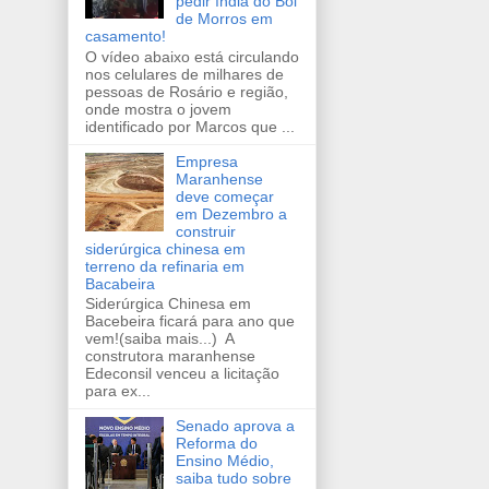
pedir índia do Boi
de Morros em
casamento!
O vídeo abaixo está circulando
nos celulares de milhares de
pessoas de Rosário e região,
onde mostra o jovem
identificado por Marcos que ...
Empresa
Maranhense
deve começar
em Dezembro a
construir
siderúrgica chinesa em
terreno da refinaria em
Bacabeira
Siderúrgica Chinesa em
Bacebeira ficará para ano que
vem!(saiba mais...) A
construtora maranhense
Edeconsil venceu a licitação
para ex...
Senado aprova a
Reforma do
Ensino Médio,
saiba tudo sobre