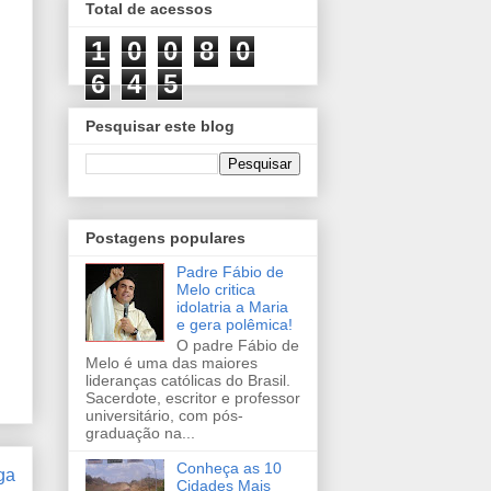
Total de acessos
1
0
0
8
0
6
4
5
Pesquisar este blog
Postagens populares
Padre Fábio de
Melo critica
idolatria a Maria
e gera polêmica!
O padre Fábio de
Melo é uma das maiores
lideranças católicas do Brasil.
Sacerdote, escritor e professor
universitário, com pós-
graduação na...
Conheça as 10
ga
Cidades Mais