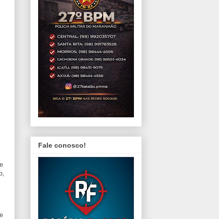
Fale conosco!
e
o,
e