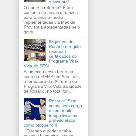
o assunto!
O que é a reforma? É um
conjunto de novas diretrizes
para o ensino médio
implementadas via Medida
Provisória apresentadas pelo
gove...
88 jovens de
Rosário e região
recebem
certificados do
Programa Vira-
Vida do SESI
Aconteceu nesta tarde na
sede da FIEMA em São Luís,
a formatura da 3ª Turma do
Programa Vira-Vida da cidade
de Rosário, no total for...
Rosário: “Sem
votos, sem cargo
e com muito
tempo livre: ex-
prefeito ataca
como blogueiro!!!
“Quando o poder acaba,
nasce o blogueiro: o caso