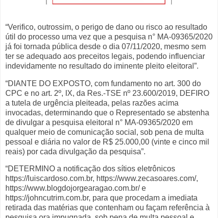
“Verifico, outrossim, o perigo de dano ou risco ao resultado
útil do processo uma vez que a pesquisa n° MA-09365/2020
já foi tornada pública desde o dia 07/11/2020, mesmo sem
ter se adequado aos preceitos legais, podendo influenciar
indevidamente no resultado do iminente pleito eleitoral”.
“DIANTE DO EXPOSTO, com fundamento no art. 300 do
CPC e no art. 2º, IX, da Res.-TSE nº 23.600/2019, DEFIRO
a tutela de urgência pleiteada, pelas razões acima
invocadas, determinando que o Representado se abstenha
de divulgar a pesquisa eleitoral n° MA-09365/2020 em
qualquer meio de comunicação social, sob pena de multa
pessoal e diária no valor de R$ 25.000,00 (vinte e cinco mil
reais) por cada divulgação da pesquisa”.
“DETERMINO a notificação dos sítios eletrônicos
https://luiscardoso.com.br, https://www.zecasoares.com/,
https://www.blogdojorgearagao.com.br/ e
https://johncutrim.com.br, para que procedam a imediata
retirada das matérias que contenham ou façam referência à
pesquisa ora impugnada, sob pena de multa pessoal e